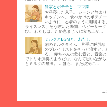
静寂とポテチと、ママ業
お昼寝した息子。 シーンと静ま
キッチンへ。 食べかけのポテチ
いように、忍者のように咀嚼する
ライスレス」そう呟いた瞬間、ベビーサーク
び。 わたしは、ため息まじりに立ち上が...
ミルクとBGMと、わたし
朝のミルクタイム。片手に哺乳瓶
のプレイリストをそっと流すと、
る。 赤ちゃんの飲む音と、音楽と
でトリオ演奏のようだな、なんて思いながら
とミルクの飛沫。 …ほら、また現実に...
「エス