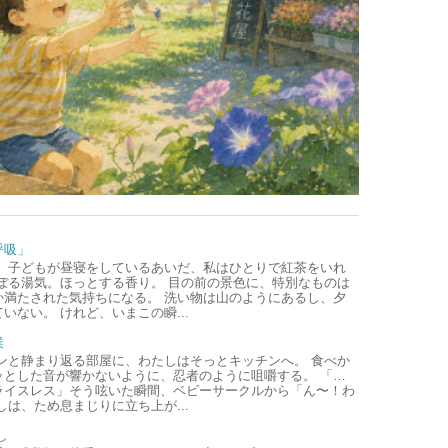
呼吸」
、子どもが昼寝をしているあいだ、私はひとりで紅茶をいれ
ぼる湯気。ほっとする香り。 目の前の景色に、特別なものは
か満たされた気持ちになる。 洗い物は山のようにあるし、夕
いない。 けれど、いまこの瞬...
業
ンと静まり返る部屋に、わたしはそっとキッチンへ。 食べか
ッとした音が響かないように、忍者のように咀嚼する。 「…
ライスレス」そう呟いた瞬間、ベビーサークルから「ん〜！わ
しは、ため息まじりに立ち上が...
し