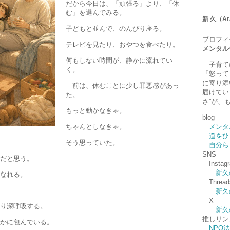
だから今日は、「頑張る」より、「休
む」を選んでみる。
新 久（Ara
子どもと並んで、のんびり座る。
プロフィ
テレビを見たり、おやつを食べたり。
メンタル
何もしない時間が、静かに流れてい
子育て
く。
「怒って
に寄り添
前は、休むことに少し罪悪感があっ
届けてい
た。
さ”が、
もっと動かなきゃ。
blog
ちゃんとしなきゃ。
メンタ
道をひ
そう思っていた。
自分ら
SNS
だと思う。
Instag
新久
なれる。
Thread
新久
X
り深呼吸する。
新久
推しリン
かに包んでいる。
NPO