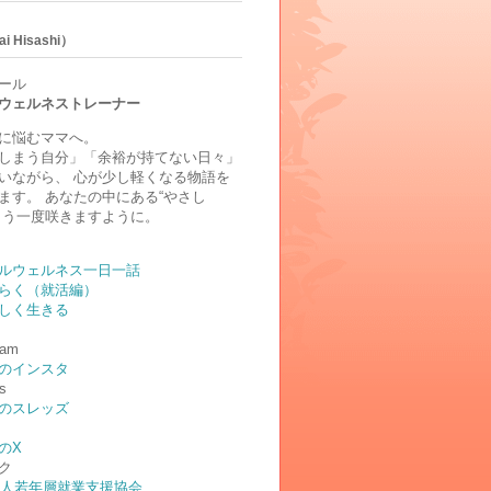
i Hisashi）
ール
ウェルネストレーナー
に悩むママへ。
しまう自分」「余裕が持てない日々」
いながら、 心が少し軽くなる物語を
ます。 あなたの中にある“やさし
もう一度咲きますように。
ルウェルネス一日一話
らく（就活編）
しく生きる
ram
のインスタ
s
のスレッズ
のX
ク
法人若年層就業支援協会