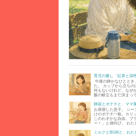
育児の癒し「紅茶と深
午後の静かなひととき
た。 カップから立ちの
何もないけれど、なぜ
飯の献立もまだ決まって
静寂とポテチと、ママ
お昼寝した息子。 シー
けのポテチ一枚。カリ
このわずかな自由、プ
ー！」と雄叫び。 わた
ミルクとBGMと、わた