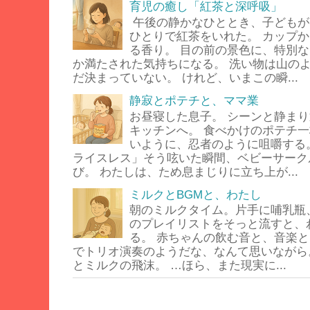
育児の癒し「紅茶と深呼吸」
午後の静かなひととき、子どもが
ひとりで紅茶をいれた。 カップ
る香り。 目の前の景色に、特別
か満たされた気持ちになる。 洗い物は山の
だ決まっていない。 けれど、いまこの瞬...
静寂とポテチと、ママ業
お昼寝した息子。 シーンと静ま
キッチンへ。 食べかけのポテチ
いように、忍者のように咀嚼する
ライスレス」そう呟いた瞬間、ベビーサーク
び。 わたしは、ため息まじりに立ち上が...
ミルクとBGMと、わたし
朝のミルクタイム。片手に哺乳瓶
のプレイリストをそっと流すと、
る。 赤ちゃんの飲む音と、音楽と
でトリオ演奏のようだな、なんて思いながら
とミルクの飛沫。 …ほら、また現実に...