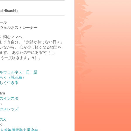
i Hisashi）
ール
ウェルネストレーナー
に悩むママへ。
しまう自分」「余裕が持てない日々」
いながら、 心が少し軽くなる物語を
ます。 あなたの中にある“やさし
もう一度咲きますように。
ルウェルネス一日一話
らく（就活編）
しく生きる
ram
のインスタ
s
のスレッズ
のX
ク
法人若年層就業支援協会