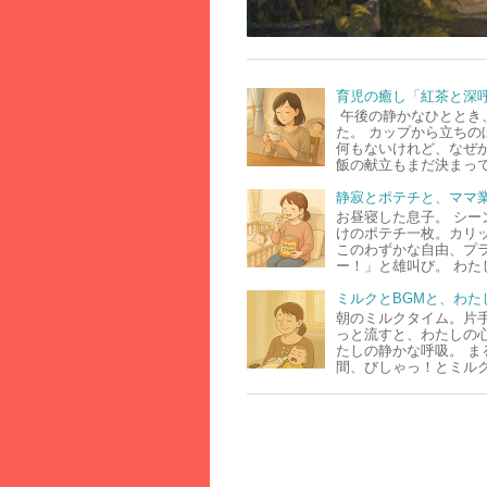
育児の癒し「紅茶と深
午後の静かなひととき
た。 カップから立ちの
何もないけれど、なぜ
飯の献立もまだ決まって
静寂とポテチと、ママ
お昼寝した息子。 シー
けのポテチ一枚。カリ
このわずかな自由、プ
ー！」と雄叫び。 わた
ミルクとBGMと、わた
朝のミルクタイム。片
っと流すと、わたしの
たしの静かな呼吸。 ま
間、びしゃっ！とミルク