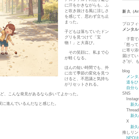
に汗をかきながらも、ふ
と吹き抜ける風に涼しさ
新 久（Ara
を感じて、思わず立ち止
まった。
プロフィ
メンタル
子どもは落ちていたドン
グリを見つけて「宝
子育て
物！」と大喜び。
「怒って
に寄り添
その笑顔に、私まで心
届けてい
が軽くなる。
さ”が、
ほんの短い時間でも、外
blog
に出て季節の変化を見つ
メンタ
けると、不思議と気持ち
道をひ
がリセットされる。
自分ら
SNS
ど、こんな発見があるなら歩いてよかった。
Instag
実に進んでいるんだなと感じた。
新久
Thread
新久
X
新久
推しリン
NPO