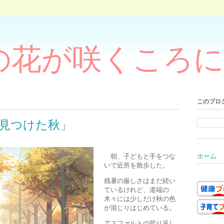
の花が咲くころに
このブロ
見つけた秋」
朝、子どもと手をつな
ホーム
いで近所を散歩した。
残暑の厳しさはまだ続い
ているけれど、道端の
木々には少しだけ秋の色
が混じりはじめている。
アスファルトの照り返し