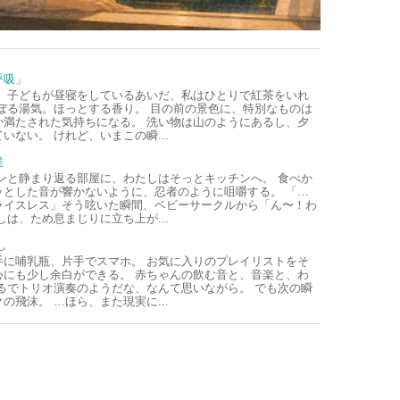
呼吸」
、子どもが昼寝をしているあいだ、私はひとりで紅茶をいれ
ぼる湯気。ほっとする香り。 目の前の景色に、特別なものは
か満たされた気持ちになる。 洗い物は山のようにあるし、夕
いない。 けれど、いまこの瞬...
業
ンと静まり返る部屋に、わたしはそっとキッチンへ。 食べか
ッとした音が響かないように、忍者のように咀嚼する。 「…
ライスレス」そう呟いた瞬間、ベビーサークルから「ん〜！わ
しは、ため息まじりに立ち上が...
し
手に哺乳瓶、片手でスマホ。 お気に入りのプレイリストをそ
心にも少し余白ができる。 赤ちゃんの飲む音と、音楽と、わ
るでトリオ演奏のようだな、なんて思いながら。 でも次の瞬
の飛沫。 …ほら、また現実に...