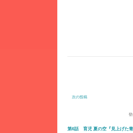
次の投稿
登
第6話 育児 夏の空『見上げた