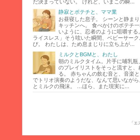
だ決まっていない。 けれど、いまこの瞬...
静寂とポテチと、ママ業
お昼寝した息子。 シーンと静ま
キッチンへ。 食べかけのポテチ
いように、忍者のように咀嚼する
ライスレス」そう呟いた瞬間、ベビーサーク
び。 わたしは、ため息まじりに立ち上が...
ミルクとBGMと、わたし
朝のミルクタイム。片手に哺乳瓶
のプレイリストをそっと流すと、
る。 赤ちゃんの飲む音と、音楽と
でトリオ演奏のようだな、なんて思いながら
とミルクの飛沫。 …ほら、また現実に...
「エス