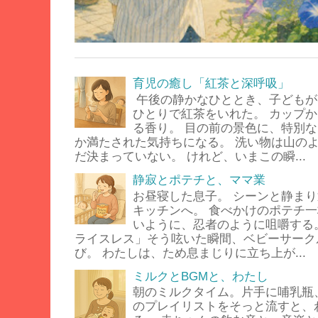
育児の癒し「紅茶と深呼吸」
午後の静かなひととき、子どもが
ひとりで紅茶をいれた。 カップ
る香り。 目の前の景色に、特別
か満たされた気持ちになる。 洗い物は山の
だ決まっていない。 けれど、いまこの瞬...
静寂とポテチと、ママ業
お昼寝した息子。 シーンと静ま
キッチンへ。 食べかけのポテチ
いように、忍者のように咀嚼する
ライスレス」そう呟いた瞬間、ベビーサーク
び。 わたしは、ため息まじりに立ち上が...
ミルクとBGMと、わたし
朝のミルクタイム。片手に哺乳瓶
のプレイリストをそっと流すと、