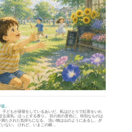
呼吸」
、子どもが昼寝をしているあいだ、私はひとりで紅茶をいれ
ぼる湯気。ほっとする香り。 目の前の景色に、特別なものは
か満たされた気持ちになる。 洗い物は山のようにあるし、夕
いない。 けれど、いまこの瞬...