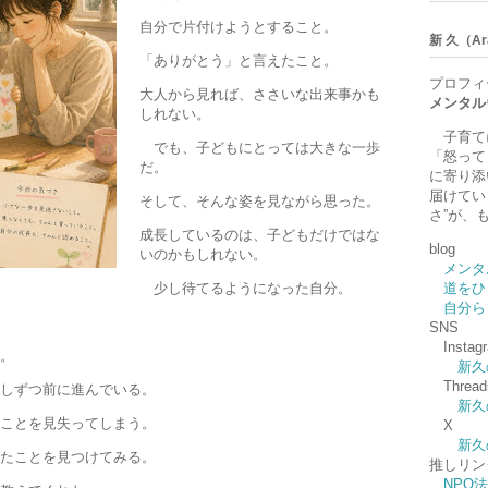
自分で片付けようとすること。
新 久（Ara
「ありがとう」と言えたこと。
プロフィ
大人から見れば、ささいな出来事かも
メンタル
しれない。
子育て
でも、子どもにとっては大きな一歩
「怒って
だ。
に寄り添
届けてい
そして、そんな姿を見ながら思った。
さ”が、
成長しているのは、子どもだけではな
blog
いのかもしれない。
メンタ
少し待てるようになった自分。
道をひ
自分ら
SNS
Instag
。
新久
Thread
しずつ前に進んでいる。
新久
ことを見失ってしまう。
X
新久
たことを見つけてみる。
推しリン
NPO