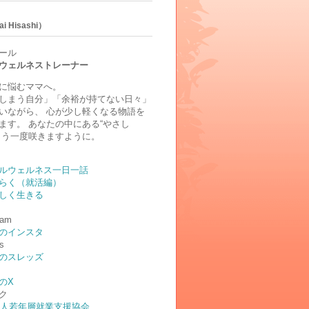
i Hisashi）
ール
ウェルネストレーナー
に悩むママへ。
しまう自分」「余裕が持てない日々」
いながら、 心が少し軽くなる物語を
ます。 あなたの中にある“やさし
もう一度咲きますように。
ルウェルネス一日一話
らく（就活編）
しく生きる
ram
のインスタ
s
のスレッズ
のX
ク
法人若年層就業支援協会