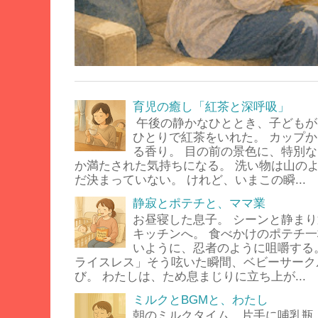
育児の癒し「紅茶と深呼吸」
午後の静かなひととき、子どもが
ひとりで紅茶をいれた。 カップ
る香り。 目の前の景色に、特別
か満たされた気持ちになる。 洗い物は山の
だ決まっていない。 けれど、いまこの瞬...
静寂とポテチと、ママ業
お昼寝した息子。 シーンと静ま
キッチンへ。 食べかけのポテチ
いように、忍者のように咀嚼する
ライスレス」そう呟いた瞬間、ベビーサーク
び。 わたしは、ため息まじりに立ち上が...
ミルクとBGMと、わたし
朝のミルクタイム。片手に哺乳瓶