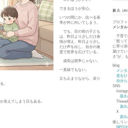
できるほうが安心。
新 久（Ara
いつの間にか、比べる基
プロフィ
準が外に向いてしまう。
メンタル
でも、目の前の子ども
子育て
は、昨日より少しだけ表
「怒って
情が増え、昨日より少し
に寄り添
だけ声を出し、自分の速
届けてい
度で世界を広げている。
さ”が、
成長は競争じゃない。
blog
一直線でもない。
メンタ
道をひ
立ち止まりながら、戻り
自分ら
る。
SNS
Instag
新久
か笑えてしまう日もある。
Thread
新久
X
新久
推しリン
NPO