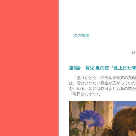
次の投稿
登
第6話 育児 夏の空『見上げた
「ありがとう」の言葉が家族の笑顔
は、雲ひとつない青空が広がってい
を止める。朝顔は昨日よりも花の数が
「毎日少しずつな...