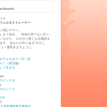
i Hisashi）
ール
ウェルネストレーナー
に悩むママへ。
しまう自分」「余裕が持てない日々」
いながら、 心が少し軽くなる物語を
ます。 あなたの中にある“やさし
もう一度咲きますように。
ルウェルネス一日一話
らく（就活編）
しく生きる
ram
のインスタ
s
のスレッズ
のX
ク
法人若年層就業支援協会