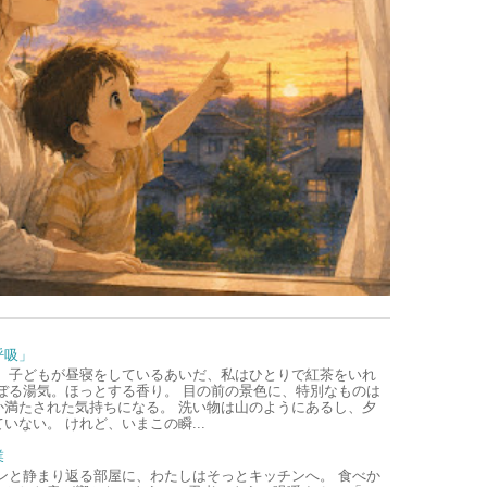
呼吸」
、子どもが昼寝をしているあいだ、私はひとりで紅茶をいれ
ぼる湯気。ほっとする香り。 目の前の景色に、特別なものは
か満たされた気持ちになる。 洗い物は山のようにあるし、夕
いない。 けれど、いまこの瞬...
業
ンと静まり返る部屋に、わたしはそっとキッチンへ。 食べか