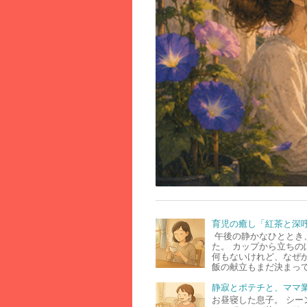
育児の癒し「紅茶と深
午後の静かなひととき
た。 カップから立ちの
何もないけれど、なぜ
飯の献立もまだ決まって
静寂とポテチと、ママ
お昼寝した息子。 シー