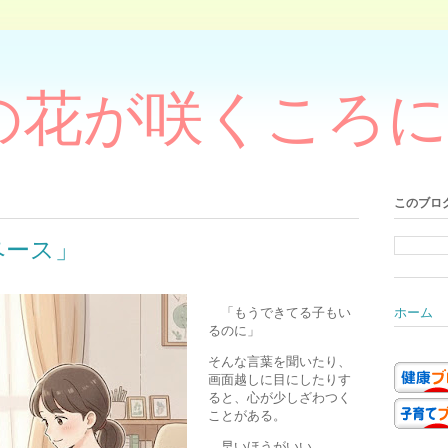
の花が咲くころに
このブロ
ペース」
「もうできてる子もい
ホーム
るのに」
そんな言葉を聞いたり、
画面越しに目にしたりす
ると、心が少しざわつく
ことがある。
早いほうがいい。