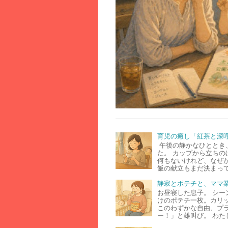
育児の癒し「紅茶と深
午後の静かなひととき
た。 カップから立ちの
何もないけれど、なぜ
飯の献立もまだ決まって
静寂とポテチと、ママ
お昼寝した息子。 シー
けのポテチ一枚。カリ
このわずかな自由、プ
ー！」と雄叫び。 わた