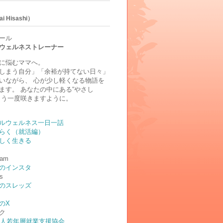
i Hisashi）
ール
ウェルネストレーナー
に悩むママへ。
しまう自分」「余裕が持てない日々」
いながら、 心が少し軽くなる物語を
ます。 あなたの中にある“やさし
もう一度咲きますように。
ルウェルネス一日一話
らく（就活編）
しく生きる
ram
のインスタ
s
のスレッズ
のX
ク
法人若年層就業支援協会