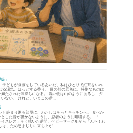
呼吸」
、子どもが昼寝をしているあいだ、私はひとりで紅茶をいれ
ぼる湯気。ほっとする香り。 目の前の景色に、特別なものは
か満たされた気持ちになる。 洗い物は山のようにあるし、夕
いない。 けれど、いまこの瞬...
業
ンと静まり返る部屋に、わたしはそっとキッチンへ。 食べか
ッとした音が響かないように、忍者のように咀嚼する。 「…
ライスレス」そう呟いた瞬間、ベビーサークルから「ん〜！わ
しは、ため息まじりに立ち上が...