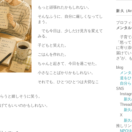
もっと頑張れたかもしれない。
新 久（Ara
そんなふうに、自分に厳しくなってし
まう。
プロフィ
メンタル
でも今日は、少しだけ見方を変えて
みる。
子育て
「怒って
子どもと笑えた。
に寄り添
届けてい
ごはんを作れた。
さ”が、
ちゃんと起きて、今日を過ごせた。
blog
小さなことばかりかもしれない。
メンタ
道をひ
それでも、ひとつひとつは大切なこ
自分ら
SNS
Instag
らうと嬉しそうに笑う。
新久
Thread
げてもいいのかもしれない。
新久
X
新久
推しリン
NPO