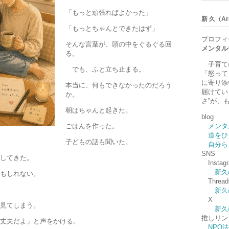
「もっと頑張ればよかった」
新 久（Ara
「もっとちゃんとできたはず」
プロフィ
そんな言葉が、頭の中をぐるぐる回
メンタル
る。
子育て
でも、ふと立ち止まる。
「怒って
に寄り添
本当に、何もできなかったのだろう
届けてい
か。
さ”が、
朝はちゃんと起きた。
blog
ごはんを作った。
メンタ
道をひ
子どもの話も聞いた。
自分ら
SNS
してきた。
Instag
新久
もしれない。
Thread
新久
X
見てしまう。
新久
推しリン
丈夫だよ」と声をかける。
NPO