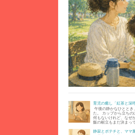
育児の癒し「紅茶と深
午後の静かなひととき
た。 カップから立ちの
何もないけれど、なぜ
飯の献立もまだ決まって
静寂とポテチと、ママ