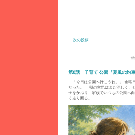
次の投稿
登
第8話 子育て 公園『夏風の約
「今日は公園へ行こうね。」 金曜
だった。 朝の空気はまだ涼しく、
子をかぶり、家族でいつもの公園へ向
く走り回る...