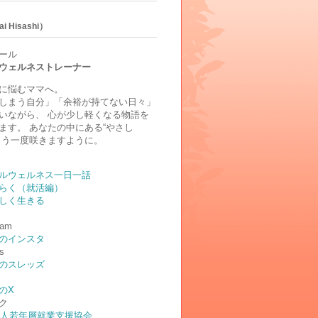
i Hisashi）
ール
ウェルネストレーナー
に悩むママへ。
しまう自分」「余裕が持てない日々」
いながら、 心が少し軽くなる物語を
ます。 あなたの中にある“やさし
もう一度咲きますように。
ルウェルネス一日一話
らく（就活編）
しく生きる
ram
のインスタ
s
のスレッズ
のX
ク
法人若年層就業支援協会