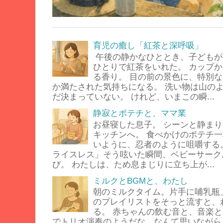
育児の癒し「紅茶と深呼吸」
午後の静かなひととき、子どもが
ひとりで紅茶をいれた。 カップ
る香り。 目の前の景色に、特別
か満たされた気持ちになる。 洗い物は山の
だ決まっていない。 けれど、いまこの瞬...
静寂とポテチと、ママ業
お昼寝した息子。 シーンと静ま
キッチンへ。 食べかけのポテチ
いように、忍者のように咀嚼する
ライスレス」そう呟いた瞬間、ベビーサーク
び。 わたしは、ため息まじりに立ち上が...
ミルクとBGMと、わたし
朝のミルクタイム。片手に哺乳瓶
のプレイリストをそっと流すと、
る。 赤ちゃんの飲む音と、音楽と
でトリオ演奏のようだな、なんて思いながら